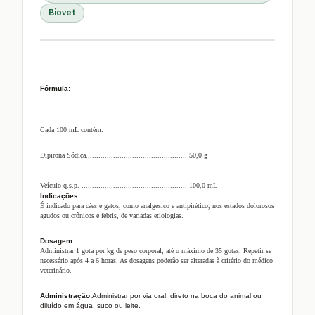
Biovet
Fórmula:
Cada 100 mL contém:
Dipirona Sódica................................................ 50,0 g
Veículo q.s.p. .................................................. 100,0 mL
Indicações:
É indicado para cães e gatos, como analgésico e antipirético, nos estados dolorosos
agudos ou crônicos e febris, de variadas etiologias.
Dosagem:
Administrar 1 gota por kg de peso corporal, até o máximo de 35 gotas. Repetir se
necessário após 4 a 6 horas. As dosagens poderão ser alteradas à critério do médico
veterinário.
Administração:
Administrar por via oral, direto na boca do animal ou
diluído em água, suco ou leite.