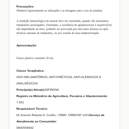
Precauções:
Obedecer rigorosamente as indicações e as dosagens para o uso do produto.
A condição hematológica do animal deve ser controlada, quando são necessários
tratamentos prolongados. Entretanto, a ocorrência de agranulocitose é imprevisível,
não dependendo da dose, podendo ser provocada por uma dose mínima ou após
diversas semanas de tratamento, ou por ocasião de uma readministração.
Apresentação:
Frasco plástico contendo 20 mL.
Classe Terapêutica:
ANTI-INFLAMATÓRIOS, ANTI-PIRÉTICOS, ANTI-ALERGICOS E
ANALGÉSICOS
Princípio(s) Ativo(s):
DIPIRONA
Registro no Ministério da Agricultura, Pecuária e Abastecimento:
7.951
Responsável Técnico:
Dr. Antonio Roberto A. Corrêa - CRMV: CRMV/SP 1431
Serviço de
Atendimento ao Consumidor:
0800556642