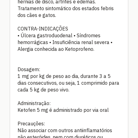
hérnias de disco, artrites e edemas.
Tratamento sintomático dos estados febris
dos cães e gatos.
CONTRA-INDICAÇÕES
• Úlcera gastroduodenal • Síndromes
hemorrágicas • Insuficiência renal severa •
Alergia conhecida ao Ketoprofeno.
Dosagem:
1 mg por kg de peso ao dia, durante 3 a 5
dias consecutivos, ou seja, 1 comprimido para
cada 5 kg de peso vivo.
Administração:
Ketofen 5 mg é administrado por via oral
Precauções:
Não associar com outros antiinflamatórios
não esteróides, nem com diuréticos ou