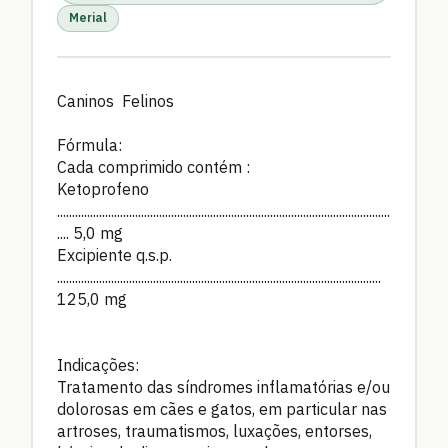
Merial
Caninos Felinos
Fórmula:
Cada comprimido contém :
Ketoprofeno
...............................................................................................................
.... 5,0 mg
Excipiente q.s.p.
............................................................................................................
125,0 mg
Indicações:
Tratamento das síndromes inflamatórias e/ou
dolorosas em cães e gatos, em particular nas
artroses, traumatismos, luxações, entorses,