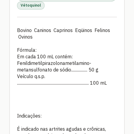
Vétoquinol
Bovino Caninos Caprinos Eqüinos Felinos
Ovinos
Fórmula:
Em cada 100 mL contém:
Fenildimetilpirazolonametilamino-
metansulfonato de sódio.................. 50 g
Veículo q.s.p.
................................................................................ 100 mL
Indicações:
É indicado nas artrites agudas e crônicas,