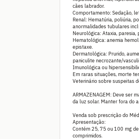
cães labrador.
Comportamento: Sedação, letar
Renal: Hematúria, poliúria, pol
anormalidades tubulares inclu
Neurológica: Ataxia, paresia, 
Hematológica: anemia hemolí
epistaxe.
Dermatológica: Prurido, aume
paniculite necrozante/vasculi
Imunológica ou hipersensibilid
Em raras situações, morte te
Veterinário sobre suspeitas 
ARMAZENAGEM: Deve ser mant
da luz solar. Manter fora do 
Venda sob prescrição do Médi
Apresentação:
Contém 25, 75 ou 100 mg de 
comprimidos.