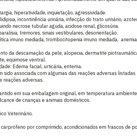
gia, hiperatividade, inquietação, agressividade.
idipsia, incontinência urinária, infecção do trato urinário, azote
indo necrose tubular aguda, acidose renal, glicosúria.
paralisia, tremores, sinais vestibulares, desorientação.
tica imuno mediada, trombocitopenia imuno mediada, anemia
nto da descamação da pele, alopecia, dermatite piotraumátic
te, equimose ventral.
ade: Edema facial, urticária, eritema.
m sido associada com algumas das reações adversas listadas
de reações adversas.
ido em sua embalagem original, em temperatura ambiente (
alcance de crianças e animais domésticos.
co Veterinário.
carprofeno por comprimido, acondicionados em frascos de po