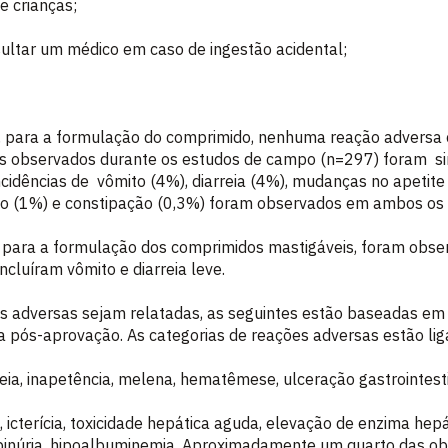
e crianças;
ultar um médico em caso de ingestão acidental;
 para a formulação do comprimido, nenhuma reação adversa cli
icos observados durante os estudos de campo (n=297) foram s
idências de vômito (4%), diarreia (4%), mudanças no apetite (
(1%) e constipação (0,3%) foram observados em ambos os g
para a formulação dos comprimidos mastigáveis, foram observ
ncluíram vômito e diarreia leve.
 adversas sejam relatadas, as seguintes estão baseadas em r
ga pós-aprovação. As categorias de reações adversas estão l
rreia, inapetência, melena, hematêmese, ulceração gastrointes
, icterícia, toxicidade hepática aguda, elevação de enzima hepá
rubinúria, hipoalbuminemia. Aproximadamente um quarto das o