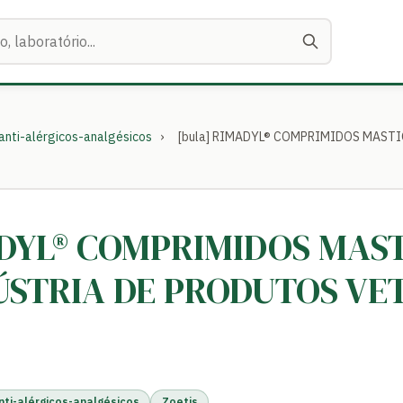
-anti-alérgicos-analgésicos
›
[bula] RIMADYL® COMPRIMIDOS MASTI
ADYL® COMPRIMIDOS MAST
ÚSTRIA DE PRODUTOS VE
nti-alérgicos-analgésicos
Zoetis