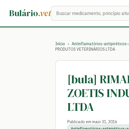
Buscar medicamentos
Bulário
.vet
Início
›
Antinflamatórios-antipiréticos
PRODUTOS VETERINÁRIOS LTDA
[bula] RIM
ZOETIS IND
LTDA
Publicado em maio 31, 2016
Antinflamatórios-antipiréticos-a