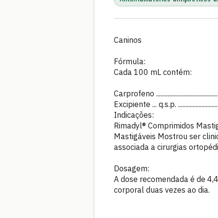
Caninos
Fórmula:
Cada 100 mL contém:
Carprofeno ........................................
Excipiente ... q.s.p. ..........................
Indicações:
Rimadyl® Comprimidos Mastigá
Mastigáveis Mostrou ser clini
associada a cirurgias ortopéd
Dosagem:
A dose recomendada é de 4,4 
corporal duas vezes ao dia.