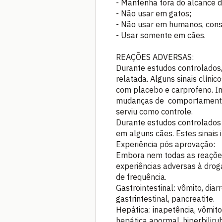
- Mantenha fora do alcance d
- Não usar em gatos;
- Não usar em humanos, cons
- Usar somente em cães.
REAÇÕES ADVERSAS:
Durante estudos controlados,
relatada. Alguns sinais clín
com placebo e carprofeno. Inc
mudanças de comportamento 
serviu como controle.
Durante estudos controlados 
em alguns cães. Estes sinais i
Experiência pós aprovação:
Embora nem todas as reações
experiências adversas à dro
de frequência.
Gastrointestinal: vômito, dia
gastrintestinal, pancreatite.
Hepática: inapetência, vômito
hepática anormal, hiperbili