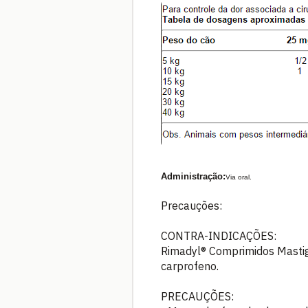
Administração:
Via oral.
Precauções:
CONTRA-INDICAÇÕES:
Rimadyl® Comprimidos Mastigá
carprofeno.
PRECAUÇÕES: