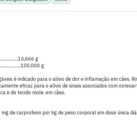
......................16,666 g
........................100,000 g
veis é indicado para o alívio de dor e inflamação em cães. 
camente eficaz para o alívio de sinais associados com osteoart
ica e de tecido mole, em cães.
mg de carprofeno por kg de peso corporal em dose única diár