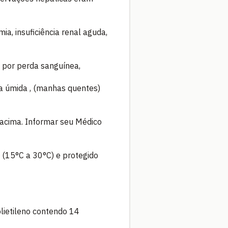
mia, insuficiência renal aguda,
 por perda sanguínea,
a úmida , (manhas quentes)
 acima. Informar seu Médico
15°C a 30°C) e protegido
lietileno contendo 14