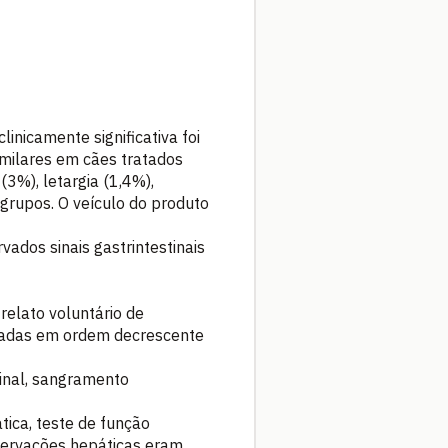
nicamente significativa foi
imilares em cães tratados
3%), letargia (1,4%),
rupos. O veículo do produto
ados sinais gastrintestinais
elato voluntário de
igadas em ordem decrescente
tinal, sangramento
tica, teste de função
bervações hepáticas eram