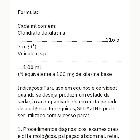
Fórmula:
Cada ml contém:
Cloridrato de xilazina
..............................................................................................116,5
7 mg (*)
Veículo q.s.p
...............................................................................................................
......1,00 ml
(*) equivalente a 100 mg de xilazina base
Indicações:Para uso em eqüinos e cervídeos,
quando se deseja produzir um estado de
sedação acompanhado de um curto período
de analgesia. Em eqüinos, SEDAZINE pode
ser utilizado com sucesso para:
1. Procedimentos diagnósticos, exames orais
e oftalmológicos, palpação abdominal, retal,