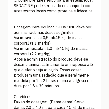
5. Como pré-anestésico para anestesia local,
SEDAZINE pode ser usado em conjunto com
anestésicos locais como proteína e lidocaína.
Dosagem:Para eqüinos: SEDAZINE deve ser
administrado nas doses seguintes:
Via intravenosa: 0,5 ml/45 kg de massa
corporal (1,1 mg/kg)
Via intramuscular: 1,0 ml/45 kg de massa
corporal (2.2 mg/kg)
Após a administração do produto, deve-se
deixar o animal calmamente em repouso até
que o efeito seja atingido. Essas doses
produzem uma sedação que é geralmente
mantida por 1 a 2 horas e uma analgesia que
dura por 15 a 30 minutos.
Cervídeos:
Faixas de dosagem: (Dama dama) Cervo
dama: 2,0 a 4,0 ml para cada 45 kg de massa