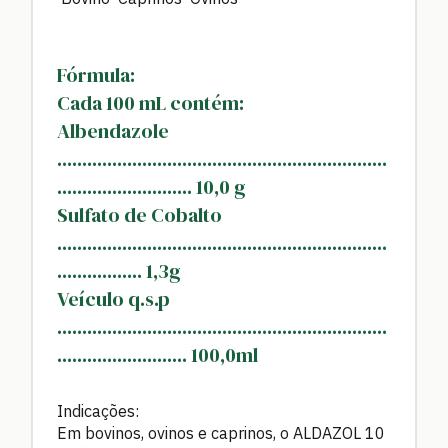
Fórmula:
Cada 100 mL contém:
Albendazole
..................................................................
...........................
10,0 g
Sulfato de Cobalto
..................................................................
.................
1,3g
Veículo q.s.p
..................................................................
..........................
100,0ml
Indicações:
Em bovinos, ovinos e caprinos, o ALDAZOL 10