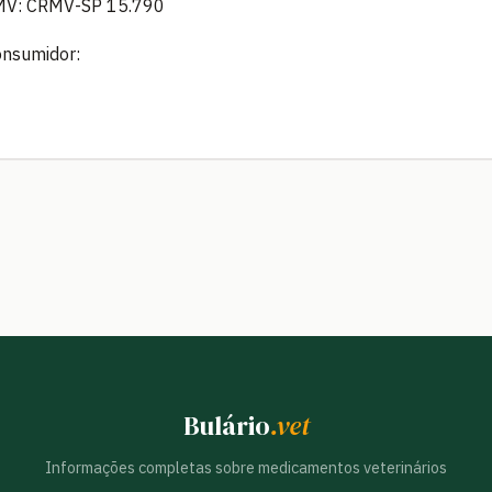
CRMV: CRMV-SP 15.790
onsumidor:
Bulário
.vet
Informações completas sobre medicamentos veterinários