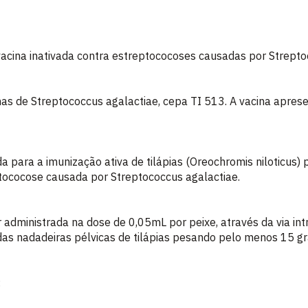
ina inativada contra estreptococoses causadas por Strepto
nas de Streptococcus agalactiae, cepa TI 513. A vacina apres
para a imunização ativa de tilápias (Oreochromis niloticus) p
tococose causada por Streptococcus agalactiae.
ministrada na dose de 0,05mL por peixe, através da via intr
das nadadeiras pélvicas de tilápias pesando pelo menos 15 g
: