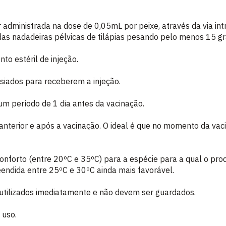
ministrada na dose de 0,05mL por peixe, através da via intr
das nadadeiras pélvicas de tilápias pesando pelo menos 15 g
to estéril de injeção.
siados para receberem a injeção.
 um período de 1 dia antes da vacinação.
o anterior e após a vacinação. O ideal é que no momento da va
conforto (entre 20ºC e 35ºC) para a espécie para a qual o prod
eendida entre 25ºC e 30ºC ainda mais favorável.
utilizados imediatamente e não devem ser guardados.
 uso.