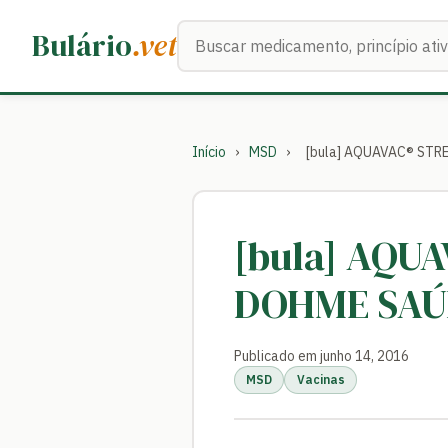
Buscar medicamentos
Bulário
.vet
Início
›
MSD
›
[bula] AQUAVAC® STR
[bula] AQU
DOHME SAÚ
Publicado em junho 14, 2016
MSD
Vacinas