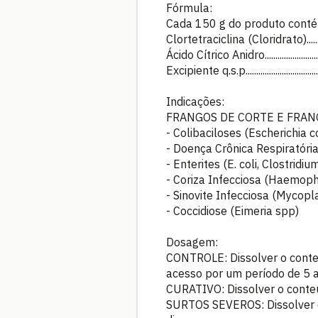
Fórmula:
Cada 150 g do produto cont
Clortetraciclina (Cloridrato)................
Ácido Cítrico Anidro...............................
Excipiente q.s.p....................................
Indicações:
FRANGOS DE CORTE E FRANG
- Colibaciloses (Escherichia co
- Doença Crônica Respiratóri
- Enterites (E. coli, Clostrid
- Coriza Infecciosa (Haemoph
- Sinovite Infecciosa (Mycop
- Coccidiose (Eimeria spp)
Dosagem:
CONTROLE: Dissolver o conteú
acesso por um período de 5 a
CURATIVO: Dissolver o conteú
SURTOS SEVEROS: Dissolver o