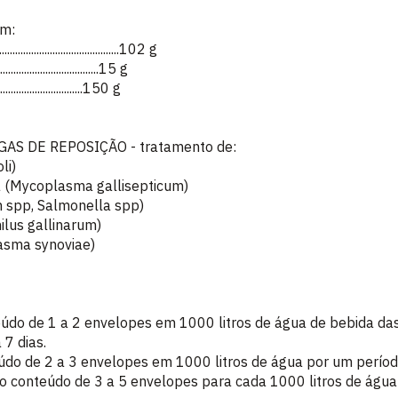
ém:
..................................102 g
...............................15 g
.............................150 g
AS DE REPOSIÇÃO - tratamento de:
li)
a (Mycoplasma gallisepticum)
ium spp, Salmonella spp)
ilus gallinarum)
lasma synoviae)
do de 1 a 2 envelopes em 1000 litros de água de bebida das 
 7 dias.
do de 2 a 3 envelopes em 1000 litros de água por um período
 conteúdo de 3 a 5 envelopes para cada 1000 litros de água