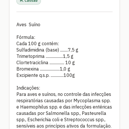
M. Cassab
Aves Suíno
Fórmula:
Cada 100 g contém:
Sulfadimidina (base) .........7,5 g
Trimetoprima ....................1,5 g
Clortetraciclina .................
10 g
Bromexina .......................1,0 g
Excipiente q.s.p. ...............100g
Indicações:
Para aves e suínos, no controle das infecções
respiratórias causadas por Mycoplasma spp.
e Haemophilus spp. e das infecções entéricas
causadas por Salmonella spp., Pasteurella
spp., Escherichia coli e Streptococcus spp.,
sensíveis aos princípios ativos da formulação.