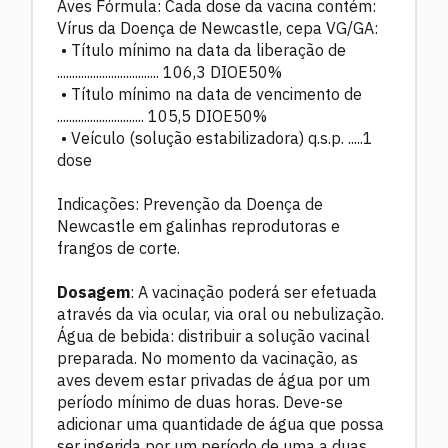
Aves Fórmula: Cada dose da vacina contém:
Vírus da Doença de Newcastle, cepa VG/GA:
• Título mínimo na data da liberação de
.................................. 106,3 DIOE50%
• Título mínimo na data de vencimento de
............................. 105,5 DIOE50%
• Veículo (solução estabilizadora) q.s.p. .....1
dose
Indicações: Prevenção da Doença de
Newcastle em galinhas reprodutoras e
frangos de corte.
Dosagem
: A vacinação poderá ser efetuada
através da via ocular, via oral ou nebulização.
Água de bebida: distribuir a solução vacinal
preparada. No momento da vacinação, as
aves devem estar privadas de água por um
período mínimo de duas horas. Deve-se
adicionar uma quantidade de água que possa
ser ingerida por um período de uma a duas