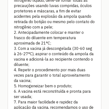
nitrogênio líquido, deve-se tomar todas as
precauções usando luvas compridas, óculos
protetores e máscaras, a fim de evitar
acidentes pela explosão da ampola quando
retirada do botijão ou mesmo pelo contato do
nitrogênio com a pele;
2. Antecipadamente colocar e manter o
frasco do diluente em temperatura
aproximada de 21°C;
3. Com a vacina já descongelada (30-60 seg
à 26-27°C), aspirar o conteúdo da ampola da
vacina e adicioná-la ao recipiente contendo o
diluente;
4. Repetir o procedimento por mais duas
vezes para garantir o total aproveitamento
da vacina;
5. Homogeneizar bem o produto;
6. A vacina está reconstituída e pronta para
ser usada;
7. Para maior facilidade e rapidez da
aplicação da vacina, recomendamos o uso de