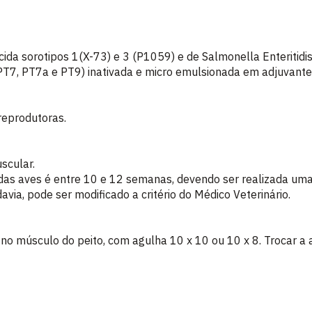
ida sorotipos 1(X-73) e 3 (P1059) e de Salmonella Enteritidi
T7, PT7a e PT9) inativada e micro emulsionada em adjuvante
reprodutoras.
uscular.
 das aves é entre 10 e 12 semanas, devendo ser realizada um
avia, pode ser modificado a critério do Médico Veterinário.
, no músculo do peito, com agulha 10 x 10 ou 10 x 8. Trocar a