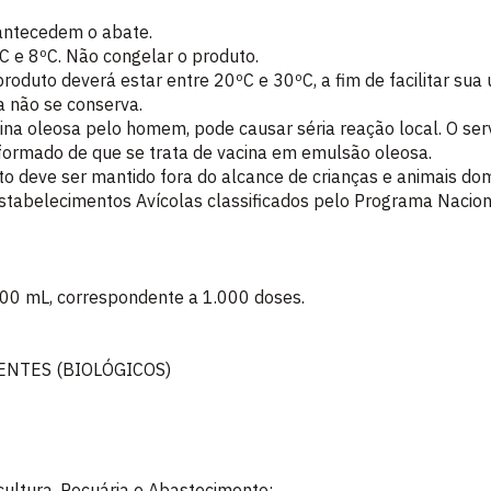
 antecedem o abate.
C e 8ºC. Não congelar o produto.
duto deverá estar entre 20ºC e 30ºC, a fim de facilitar sua u
a não se conserva.
cina oleosa pelo homem, pode causar séria reação local. O ser
formado de que se trata de vacina em emulsão oleosa.
 deve ser mantido fora do alcance de crianças e animais dom
 estabelecimentos Avícolas classificados pelo Programa Nacio
500 mL, correspondente a 1.000 doses.
ENTES (BIOLÓGICOS)
icultura, Pecuária e Abastecimento: