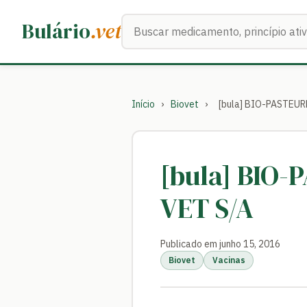
Buscar medicamentos
Bulário
.vet
Início
›
Biovet
›
[bula] BIO-PASTEU
[bula] BIO
VET S/A
Publicado em junho 15, 2016
Biovet
Vacinas