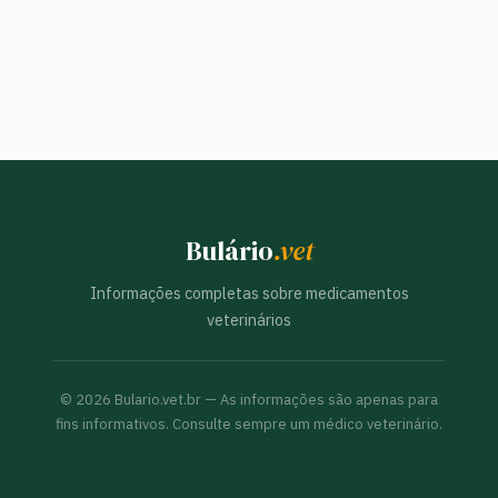
Bulário
.vet
Informações completas sobre medicamentos
veterinários
©
2026
Bulario.vet.br — As informações são apenas para
fins informativos. Consulte sempre um médico veterinário.