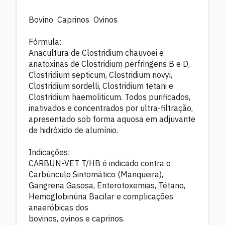
Bovino Caprinos Ovinos
Fórmula:
Anacultura de Clostridium chauvoei e
anatoxinas de Clostridium perfringens B e D,
Clostridium septicum, Clostridium novyi,
Clostridium sordelli, Clostridium tetani e
Clostridium haemoliticum. Todos purificados,
inativados e concentrados por ultra-filtração,
apresentado sob forma aquosa em adjuvante
de hidróxido de alumínio.
Indicações:
CARBUN-VET T/HB é indicado contra o
Carbúnculo Sintomático (Manqueira),
Gangrena Gasosa, Enterotoxemias, Tétano,
Hemoglobinúria Bacilar e complicações
anaeróbicas dos
bovinos, ovinos e caprinos.