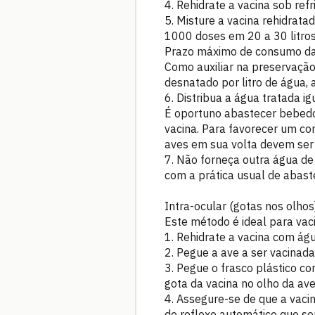
4. Rehidrate a vacina sob ref
5. Misture a vacina rehidrata
1000 doses em 20 a 30 litros
Prazo máximo de consumo da 
Como auxiliar na preservação 
desnatado por litro de água, 
6. Distribua a água tratada 
É oportuno abastecer bebedou
vacina. Para favorecer um c
aves em sua volta devem ser
7. Não forneça outra água de
com a prática usual de abast
Intra-ocular (gotas nos olhos
Este método é ideal para vaci
1. Rehidrate a vacina com ág
2. Pegue a ave a ser vacinada
3. Pegue o frasco plástico co
gota da vacina no olho da ave
4. Assegure-se de que a vaci
de reflexo automático que ser