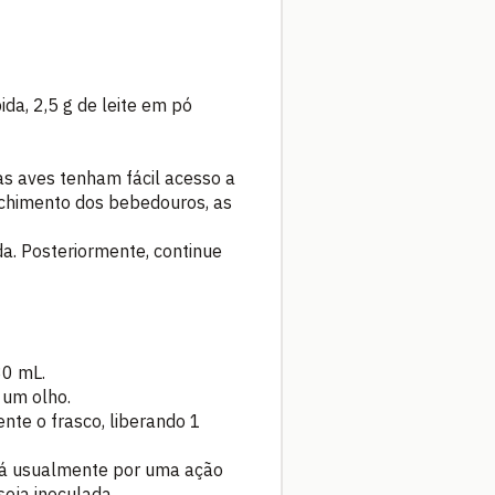
da, 2,5 g de leite em pó
as aves tenham fácil acesso a
nchimento dos bebedouros, as
a. Posteriormente, continue
30 mL.
 um olho.
nte o frasco, liberando 1
e dá usualmente por uma ação
seja inoculada.