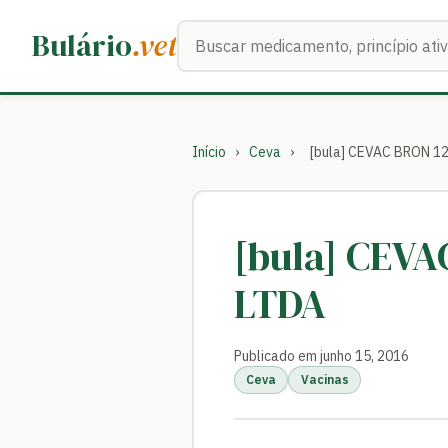
Buscar medicamentos
Bulário
.vet
Início
›
Ceva
›
[bula] CEVAC BRON 1
[bula] CEV
LTDA
Publicado em junho 15, 2016
Ceva
Vacinas