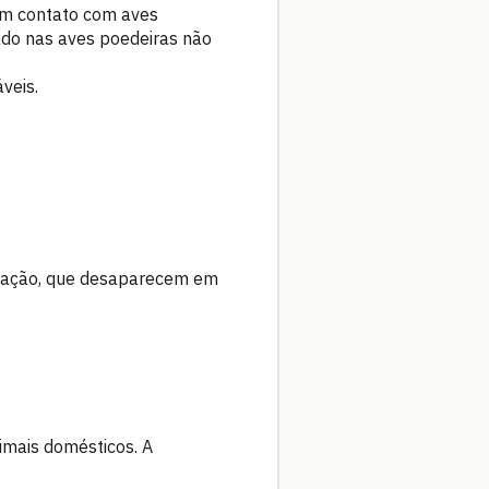
em contato com aves
dado nas aves poedeiras não
veis.
cinação, que desaparecem em
nimais domésticos. A