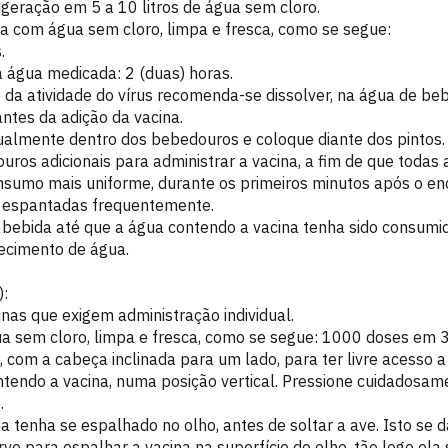
rigeração em 5 a 10 litros de água sem cloro.
da com água sem cloro, limpa e fresca, como se segue:
.
água medicada: 2 (duas) horas.
da atividade do vírus recomenda-se dissolver, na água de bebi
antes da adição da vacina.
igualmente dentro dos bebedouros e coloque diante dos pintos.
ros adicionais para administrar a vacina, a fim de que todas 
onsumo mais uniforme, durante os primeiros minutos após o e
 espantadas frequentemente.
 bebida até que a água contendo a vacina tenha sido consumid
ecimento de água.
):
nas que exigem administração individual.
ua sem cloro, limpa e fresca, como se segue: 1000 doses em 
, com a cabeça inclinada para um lado, para ter livre acesso a
ntendo a vacina, numa posição vertical. Pressione cuidadosame
.
na tenha se espalhado no olho, antes de soltar a ave. Isto s
ve para espalhar a vacina na superfície do olho, tão logo ela 