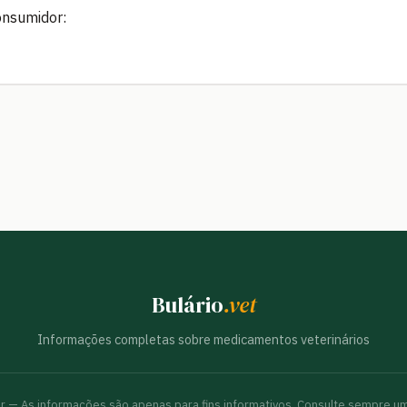
onsumidor:
Bulário
.vet
Informações completas sobre medicamentos veterinários
br — As informações são apenas para fins informativos. Consulte sempre um