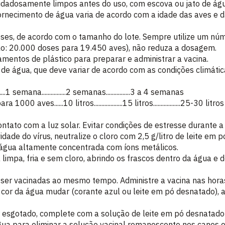
dadosamente limpos antes do uso, com escova ou jato de águ
rnecimento de água varia de acordo com a idade das aves e d
ses, de acordo com o tamanho do lote. Sempre utilize um núm
o: 20.000 doses para 19.450 aves), não reduza a dosagem.
mentos de plástico para preparar e administrar a vacina.
de água, que deve variar de acordo com as condições climátic
...................1 semana................2 semanas................3 a 4 semanas
aves......10 litros...................15 litros..................25-30 litros
tato com a luz solar. Evitar condições de estresse durante a
idade do vírus, neutralize o cloro com 2,5 g/litro de leite em
te água altamente concentrada com íons metálicos.
 limpa, fria e sem cloro, abrindo os frascos dentro da água e
ser vacinadas ao mesmo tempo. Administre a vacina nas horas
 cor da água mudar (corante azul ou leite em pó desnatado),
r esgotado, complete com a solução de leite em pó desnatado
gua para eliminar a solução vacinal remanescente nos canos 