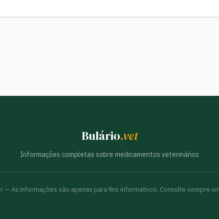
Bulário
.vet
Informações completas sobre medicamentos veterinários
br — As informações são apenas para fins informativos. Consulte sempre um