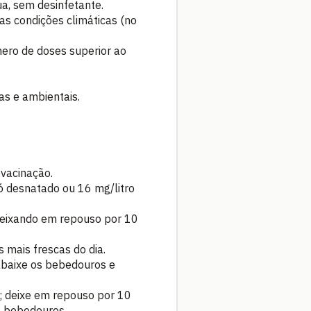
a, sem desinfetante.
as condições climáticas (no
ero de doses superior ao
as e ambientais.
 vacinação.
 pó desnatado ou 16 mg/litro
 deixando em repouso por 10
 mais frescas do dia.
 abaixe os bebedouros e
; deixe em repouso por 10
e bebedouros.