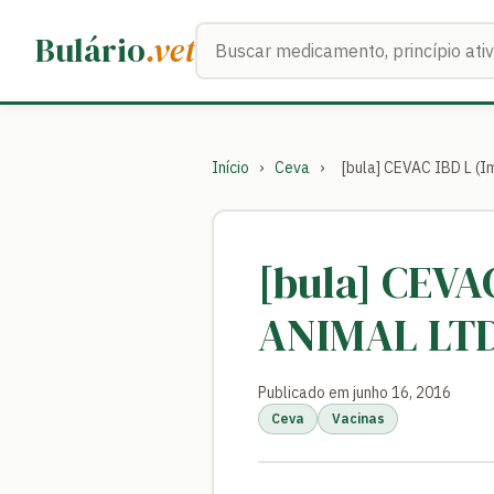
Buscar medicamentos
Bulário
.vet
Início
›
Ceva
›
[bula] CEVAC IBD L 
[bula] CEVA
ANIMAL LT
Publicado em junho 16, 2016
Ceva
Vacinas