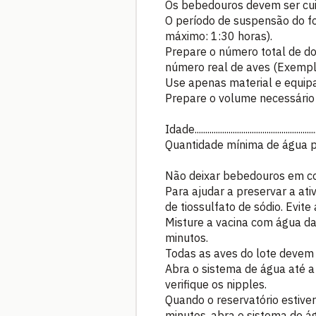
Os bebedouros devem ser cui
O período de suspensão do fo
máximo: 1:30 horas).
Prepare o número total de do
número real de aves (Exempl
Use apenas material e equipa
Prepare o volume necessário 
Idade..........................................
Quantidade mínima de água para 1000 
Não deixar bebedouros em con
Para ajudar a preservar a ativ
de tiossulfato de sódio. Evi
Misture a vacina com água da
minutos.
Todas as aves do lote devem 
Abra o sistema de água até a
verifique os nipples.
Quando o reservatório estive
minutos, abra o sistema de á