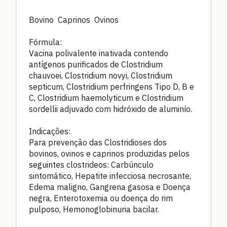
Bovino Caprinos Ovinos
Fórmula:
Vacina polivalente inativada contendo
antígenos purificados de Clostridium
chauvoei, Clostridium novyi, Clostridium
septicum, Clostridium perfringens Tipo D, B e
C, Clostridium haemolyticum e Clostridium
sordellii adjuvado com hidróxido de aluminío.
Indicações:
Para prevenção das Clostridioses dos
bovinos, ovinos e caprinos produzidas pelos
seguintes clostrideos: Carbúnculo
sintomático, Hepatite infecciosa necrosante,
Edema maligno, Gangrena gasosa e Doença
negra, Enterotoxemia ou doença do rim
pulposo, Hemonoglobinuria bacilar.