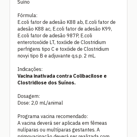
Suíno
Fórmula:
E.coli fator de adesão K88 ab, E.coli fator de
adesão K88 ac, E.coli fator de adesão K99,
E.coli fator de adesão 987P, E.coli
enterotoxóide LT, toxóide de Clostridium
perfrigens tipo C e toxóide de Clostridium
novyi tipo B e adjuvante q.s.p. 2 mL.
Indicações:
Vacina inativada contra Colibacilose e
Clostridiose dos Suínos.
Dosagem:
Dose: 2,0 mL/animal
Programa vacina recomendado:
A vacina deverá ser aplicada em fêmeas
nulíparas ou multíparas gestantes. A
primovacinação deverá ser realizada com