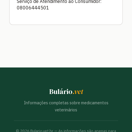
Serviço de Atendimento ao Consumidor:
08006444501
Bulário
.vet
Informações completas sobre medicamentos
veterinários
©
2026
Bulario.vet.br — As informações são apenas para