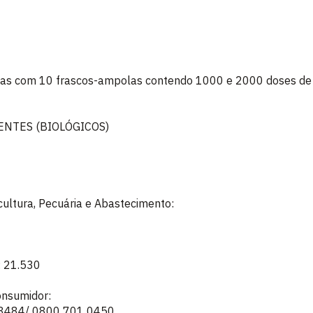
vas com 10 frascos-ampolas contendo 1000 e 2000 doses de
ENTES (BIOLÓGICOS)
icultura, Pecuária e Abastecimento:
: 21.530
onsumidor:
 8484/ 0800 701 0450