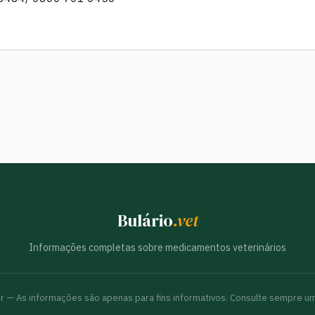
Bulário
.vet
Informações completas sobre medicamentos veterinários
br — As informações são apenas para fins informativos. Consulte sempre um