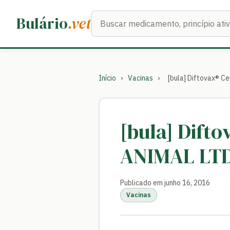
Buscar medicamentos
Bulário
.vet
Início
›
Vacinas
›
[bula] Diftovax® 
[bula] Dift
ANIMAL LT
Publicado em junho 16, 2016
Vacinas