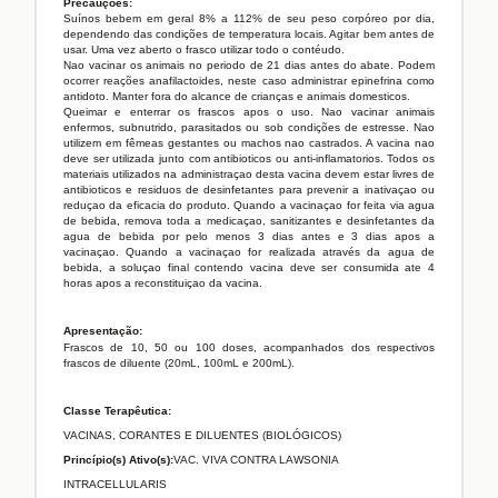
Precauções:
Suínos bebem em geral 8% a 112% de seu peso corpóreo por dia,
dependendo das condições de temperatura locais. Agitar bem antes de
usar. Uma vez aberto o frasco utilizar todo o contéudo.
Nao vacinar os animais no periodo de 21 dias antes do abate. Podem
ocorrer reações anafilactoides, neste caso administrar epinefrina como
antidoto. Manter fora do alcance de crianças e animais domesticos.
Queimar e enterrar os frascos apos o uso. Nao vacinar animais
enfermos, subnutrido, parasitados ou sob condições de estresse. Nao
utilizem em fêmeas gestantes ou machos nao castrados. A vacina nao
deve ser utilizada junto com antibioticos ou anti-inflamatorios. Todos os
materiais utilizados na administraçao desta vacina devem estar livres de
antibioticos e residuos de desinfetantes para prevenir a inativaçao ou
reduçao da eficacia do produto. Quando a vacinaçao for feita via agua
de bebida, remova toda a medicaçao, sanitizantes e desinfetantes da
agua de bebida por pelo menos 3 dias antes e 3 dias apos a
vacinaçao. Quando a vacinaçao for realizada através da agua de
bebida, a soluçao final contendo vacina deve ser consumida ate 4
horas apos a reconstituiçao da vacina.
Apresentação:
Frascos de 10, 50 ou 100 doses, acompanhados dos respectivos
frascos de diluente (20mL, 100mL e 200mL).
Classe Terapêutica:
VACINAS, CORANTES E DILUENTES (BIOLÓGICOS)
Princípio(s) Ativo(s):
VAC. VIVA CONTRA LAWSONIA
INTRACELLULARIS