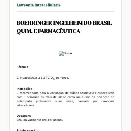
Lawsonia intracellularis
BOEHRINGER INGELHEIM DO BRASIL
QUIM. E FARMACÊUTICA
Fórmula:
L. intracellularis
≥ 5.2 TCID
por dose.
50
Indicações:
E recomendada para a vacinaçao de suínos saudaveis e susceptiveis
com 3 semanas ou mais de idade como um auxilio na prvençao de
enteropatia proliferativa suina (ileite) causada por
Lawsonia
intracellularis.
Dosagem:
2mL da vacina via oral por animal.
Administração: