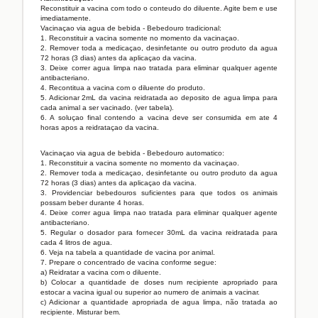
Reconstituir a vacina com todo o conteudo do diluente. Agite bem e use
imediatamente.
Vacinaçao via agua de bebida - Bebedouro tradicional:
1. Reconstituir a vacina somente no momento da vacinaçao.
2. Remover toda a medicaçao, desinfetante ou outro produto da agua
72 horas (3 dias) antes da aplicaçao da vacina.
3. Deixe correr agua limpa nao tratada para eliminar qualquer agente
antibacteriano.
4. Recontitua a vacina com o diluente do produto.
5. Adicionar 2mL da vacina reidratada ao deposito de agua limpa para
cada animal a ser vacinado. (ver tabela).
6. A soluçao final contendo a vacina deve ser consumida em ate 4
horas apos a reidrataçao da vacina.
Vacinaçao via agua de bebida - Bebedouro automatico:
1. Reconstituir a vacina somente no momento da vacinaçao.
2. Remover toda a medicaçao, desinfetante ou outro produto da agua
72 horas (3 dias) antes da aplicaçao da vacina.
3. Providenciar bebedouros suficientes para que todos os animais
possam beber durante 4 horas.
4. Deixe correr agua limpa nao tratada para eliminar qualquer agente
antibacteriano.
5. Regular o dosador para fornecer 30mL da vacina reidratada para
cada 4 litros de agua.
6. Veja na tabela a quantidade de vacina por animal.
7. Prepare o concentrado de vacina conforme segue:
a) Reidratar a vacina com o diluente.
b) Colocar a quantidade de doses num recipiente apropriado para
estocar a vacina igual ou superior ao numero de animais a vacinar.
c) Adicionar a quantidade apropriada de agua limpa, não tratada ao
recipiente. Misturar bem.