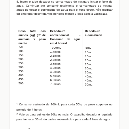
8. Inserir o tubo dosador no concentrado de vacina e iniciar o fluxo de
agua. Continuar ate consumir totalmente o concentrado de vacina,
antes de trocar o suprimento de agua para o fluxo direto. Não medicar
ou empregar desinfetantes por pelo menso 3 dias apos a vacinaçao.
Peso total dos
Bebedouro
Bebedouro
suinos (kg) (nº de
convencional –
automatico
2
animais x peso
Consumo de agua
medio
em 4 horas
1
50
700mL
5mL
100
1,4litros
10mL
150
2,1litros
15mL
200
2,8litros
20mL
250
3,5litros
25mL
300
4,2litros
30mL
350
4,9litros
35mL
400
5,6litros
40mL
450
6,3litros
45mL
500
7,0litros
50mL
1
Consumo estimado de 700mL para cada 50kg de peso corporeo no
periodo de 4 horas.
2
Valores para suinos de 20kg ou mais. O aparelho dosador é regulado
para fornecer 30mL de vacina reconstituida para cada 4 litros de agua.