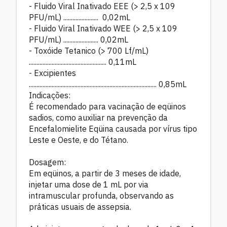
- Fluido Viral Inativado EEE (> 2,5 x 109
PFU/mL) ....................... 0,02mL
- Fluido Viral Inativado WEE (> 2,5 x 109
PFU/mL) ....................... 0,02mL
- Toxóide Tetanico (> 700 Lf/mL)
................................................... 0,11mL
- Excipientes
.................................................................................... 0,85mL
Indicações:
É recomendado para vacinação de eqüinos
sadios, como auxiliar na prevenção da
Encefalomielite Eqüina causada por vírus tipo
Leste e Oeste, e do Tétano.
Dosagem:
Em eqüinos, a partir de 3 meses de idade,
injetar uma dose de 1 mL por via
intramuscular profunda, observando as
práticas usuais de assepsia.