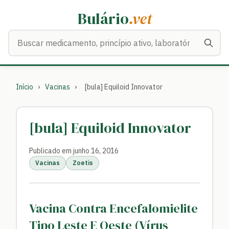
Bulário
.vet
Buscar medicamentos
Início
›
Vacinas
›
[bula] Equiloid Innovator
[bula] Equiloid Innovator
Publicado em junho 16, 2016
Vacinas
Zoetis
Vacina Contra Encefalomielite
Tipo Leste E Oeste (Vírus