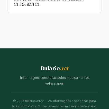
11.3568.1111
Bulário
.vet
Informações completas sobre medicamentos
veterinários
©
2026
Bulario.vet.br — As informações são apenas para
fins informativos. Consulte sempre um médico veterinário.