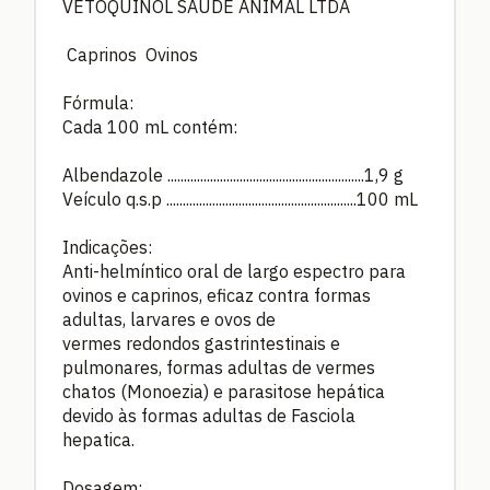
VÉTOQUINOL SAÚDE ANIMAL LTDA
Caprinos Ovinos
Fórmula:
Cada 100 mL contém:
Albendazole ............................................................1,9 g
Veículo q.s.p ..........................................................100 mL
Indicações:
Anti-helmíntico oral de largo espectro para
ovinos e caprinos, eficaz contra formas
adultas, larvares e ovos de
vermes redondos gastrintestinais e
pulmonares, formas adultas de vermes
chatos (Monoezia) e parasitose hepática
devido às formas adultas de Fasciola
hepatica.
Dosagem: