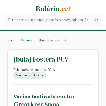
Bulário
.vet
Buscar medicamentos
Início
›
Vacinas
›
[bula] Fostera PCV
[bula] Fostera PCV
Publicado em junho 16, 2016
Vacinas
Zoetis
Vacina Inativada contra
Circovirose Suína