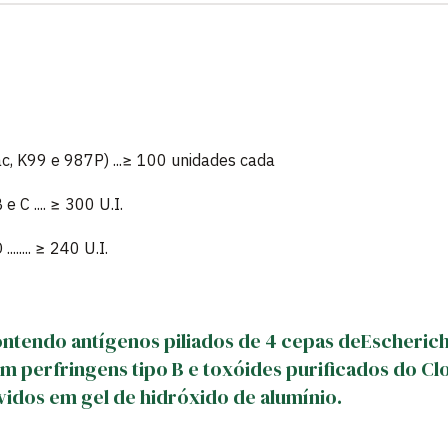
ac, K99 e 987P) ...≥ 100 unidades cada
e C .... ≥ 300 U.I.
...... ≥ 240 U.I.
tendo antígenos piliados de 4 cepas deEscherichi
um perfringens tipo B e toxóides purificados do Cl
rvidos em gel de hidróxido de alumínio.