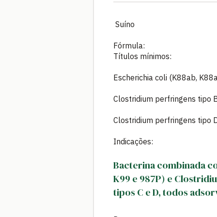
Suíno
Fórmula:
Títulos mínimos:
Escherichia coli (K88ab, K88
Clostridium perfringens tipo B 
Clostridium perfringens tipo D ..
Indicações:
Bacterina combinada con
K99 e 987P) e Clostridi
tipos C e D, todos adso