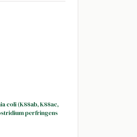
a coli (K88ab, K88ac,
ostridium perfringens