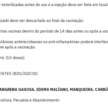
 esterilizadas antes do uso e a injeção deve ser feita em loc
izado deve ser descartado ao final da vacinação.
tras vacinas dentro do período de 14 dias antes ou após a va
âncias antimicrobianas ou anti-inflamatórias poderá interfer
e após a vacinação.
mL (10 doses).
ENTES (BIOLÓGICOS)
 GANGRENA GASOSA, EDEMA MALÍGNO, MANQUEIRA, CARB
icultura, Pecuária e Abastecimento: