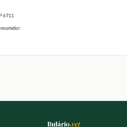
SP 6711
onsumidor:
Bulário
.vet