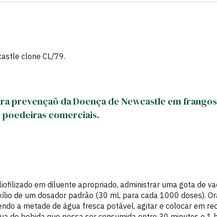
astle clone CL/79.
 para prevençaõ da Doença de Newcastle em frangos 
s poedeiras comerciais.
e liofilizado em diluente apropriado, administrar uma gota de v
uxílio de um dosador padrão (30 mL para cada 1000 doses). Ora
tendo a metade de água fresca potável, agitar e colocar em re
a de bebida que possa ser consumida entre 30 minutos e 1 