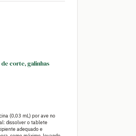
de corte, galinhas
acina (0,03 mL) por ave no
l: dissolver o tablete
cipiente adequado e
hora, como máximo, levando