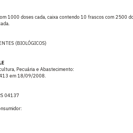
com 1000 doses cada, caixa contendo 10 frascos com 2500 do
cada.
ENTES (BIOLÓGICOS)
LE
icultura, Pecuária e Abastecimento:
 9413 em 18/09/2008.
 RS 04137
onsumidor: