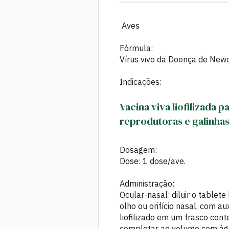
Aves
Fórmula:
Vírus vivo da Doença de Newc
Indicações:
Vacina viva liofilizada
reprodutoras e galinha
Dosagem:
Dose: 1 dose/ave.
Administração:
Ocular-nasal: diluir o tablet
olho ou orifício nasal, com a
liofilizado em um frasco con
completar ao volume com águ