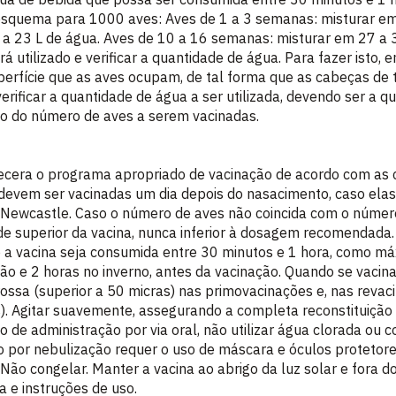
esquema para 1000 aves: Aves de 1 a 3 semanas: misturar em 
a 23 L de água. Aves de 10 a 16 semanas: misturar em 27 a 3
á utilizado e verificar a quantidade de água. Para fazer isto
uperfície que as aves ocupam, de tal forma que as cabeças de
erificar a quantidade de água a ser utilizada, devendo ser a 
o do número de aves a serem vacinadas.
lecera o programa apropriado de vacinação de acordo com as 
s devem ser vacinadas um dia depois do nasacimento, caso el
Newcastle. Caso o número de aves não coincida com o número
e superior da vacina, nunca inferior à dosagem recomendada.
 a vacina seja consumida entre 30 minutos e 1 hora, como 
rão e 2 horas no inverno, antes da vacinação. Quando se vacin
ossa (superior a 50 micras) nas primovacinações e, nas revaci
as). Agitar suavemente, assegurando a completa reconstituição d
 de administração por via oral, não utilizar água clorada ou
o por nebulização requer o uso de máscara e óculos protetore
 Não congelar. Manter a vacina ao abrigo da luz solar e fora d
a e instruções de uso.