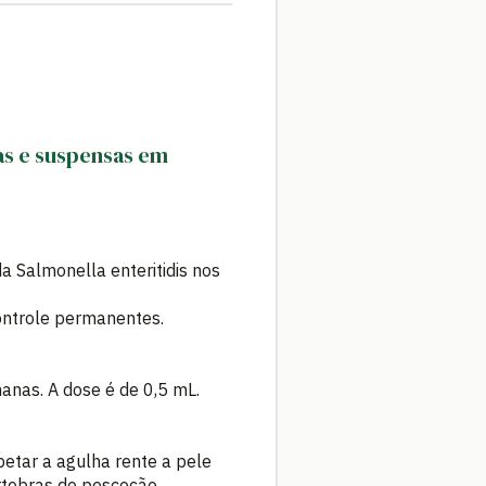
as e suspensas em
 Salmonella enteritidis nos
controle permanentes.
anas. A dose é de 0,5 mL.
etar a agulha rente a pele
rtebras do pescoção.