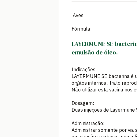
Aves
Fórmula:
LAYERMUNE SE bacterina
emulsão de óleo.
Indicações:
LAYERMUNE SE bacterina é us
órgãos internos , trato reprodu
Não utilizar esta vacina nos
Dosagem:
Duas injeções de Layermune S
Administração:
Administrar somente por via 
em direção a cabeça , numa l