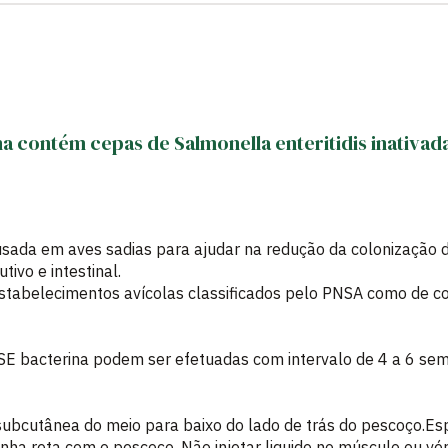
 contém cepas de Salmonella enteritidis inativad
ada em aves sadias para ajudar na redução da colonização da
tivo e intestinal.
 estabelecimentos avícolas classificados pelo PNSA como de 
E bacterina podem ser efetuadas com intervalo de 4 a 6 sem
subcutânea do meio para baixo do lado de trás do pescoço.Esp
inha reta com o pescoço. Não injetar liquido no músculo ou vé