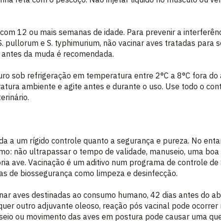
com 12 ou mais semanas de idade. Para prevenir a interferên
. pullorum e S. typhimurium, não vacinar aves tratadas para s
o antes da muda é recomendada.
ro sob refrigeração em temperatura entre 2°C a 8°C fora do 
tura ambiente e agite antes e durante o uso. Use todo o con
rinário.
da a um rígido controle quanto a segurança e pureza. No ent
mo: não ultrapassar o tempo de validade, manuseio, uma boa 
pria ave. Vacinação é um aditivo num programa de controle de
s de biossegurança como limpeza e desinfecção.
inar aves destinadas ao consumo humano, 42 dias antes do a
er outro adjuvante oleoso, reação pós vacinal pode ocorrer n
seio ou movimento das aves em postura pode causar uma qu