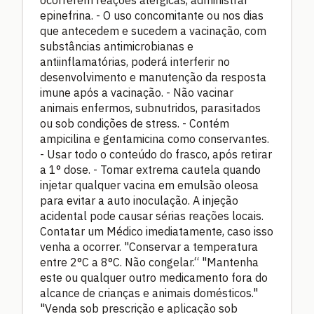
ocorrerem reações alérgicas, administrar
epinefrina. - O uso concomitante ou nos dias
que antecedem e sucedem a vacinação, com
substâncias antimicrobianas e
antiinflamatórias, poderá interferir no
desenvolvimento e manutenção da resposta
imune após a vacinação. - Não vacinar
animais enfermos, subnutridos, parasitados
ou sob condições de stress. - Contém
ampicilina e gentamicina como conservantes.
- Usar todo o conteúdo do frasco, após retirar
a 1° dose. - Tomar extrema cautela quando
injetar qualquer vacina em emulsão oleosa
para evitar a auto inoculação. A injeção
acidental pode causar sérias reações locais.
Contatar um Médico imediatamente, caso isso
venha a ocorrer. "Conservar a temperatura
entre 2°C a 8°C. Não congelar.“ "Mantenha
este ou qualquer outro medicamento fora do
alcance de crianças e animais domésticos."
"Venda sob prescrição e aplicação sob