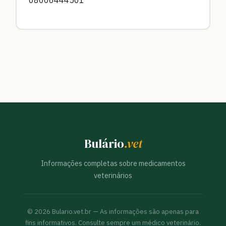
08006444501
Bulário
.vet
Informações completas sobre medicamentos
veterinários
©
2026
Bulario.vet.br — As informações são apenas para
fins informativos. Consulte sempre um médico veterinário.