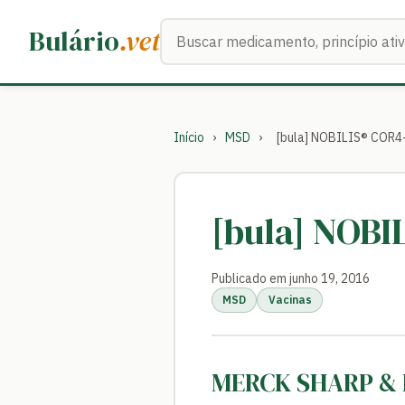
Buscar medicamentos
Bulário
.vet
Início
›
MSD
›
[bula] NOBILIS® COR
[bula] NOB
Publicado em junho 19, 2016
MSD
Vacinas
MERCK SHARP &