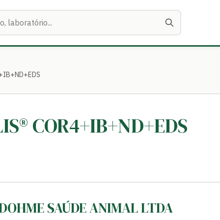
4+IB+ND+EDS
ILIS® COR4+IB+ND+EDS
 DOHME SAÚDE ANIMAL LTDA