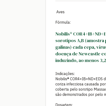
Aves
Fórmula:
Nobilis® COR4+IB+ND+ED
sorotipos A,B (amostra
galinas) cada cepa, vír
doença de Newcastle co
induzindo, ao menos 3,2
Indicações:
Nobilis® COR4+IB+ND+EDS desti
coriza infecciosa causada po
coberta pelo sorotipo Massac
são demonstrados por pelo m
Dosagem: