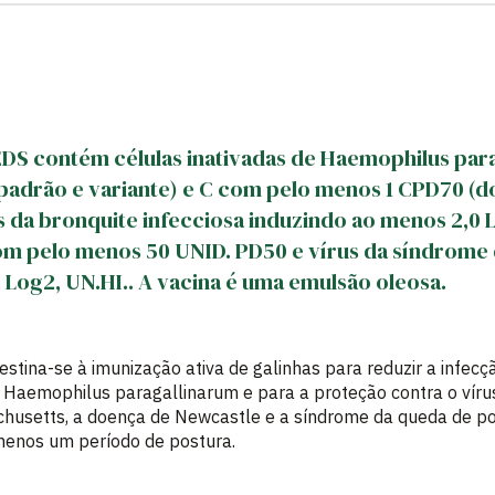
S contém células inativadas de Haemophilus par
 padrão e variante) e C com pelo menos 1 CPD70 (
us da bronquite infecciosa induzindo ao menos 2,0 
m pelo menos 50 UNID. PD50 e vírus da síndrome 
 Log2, UN.HI.. A vacina é uma emulsão oleosa.
na-se à imunização ativa de galinhas para reduzir a infecção
r Haemophilus paragallinarum e para a proteção contra o vírus
husetts, a doença de Newcastle e a síndrome da queda de pos
enos um período de postura.