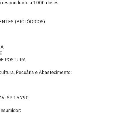
orrespondente a 1000 doses.
ENTES (BIOLÓGICOS)
SA
E
DE POSTURA
icultura, Pecuária e Abastecimento:
MV: SP 15.790.
onsumidor: