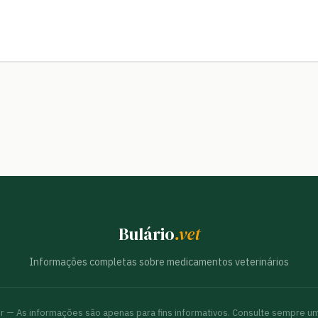
Bulário
.vet
Informações completas sobre medicamentos veterinários
br — As informações são apenas para fins informativos. Consulte sempre um