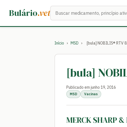
Buscar medicamentos
Bulário
.vet
Início
›
MSD
›
[bula] NOBILIS® RTV 
[bula] NOBI
Publicado em junho 19, 2016
MSD
Vacinas
MERCK SHARP &