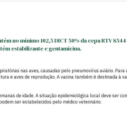
ontém no mínimo 102,5 DICT 50% da cepa RTV 854
ontém estabilizante e gentamicina.
piratórias nas aves, causadas pelo pneumovírus aviário. Para 
ostura e aves de reprodução. A vacina também é destinada à va
semanas de idade. A situação epidemiológica local deve ser c
odem ser estabelecidos pelo médico veterinário.