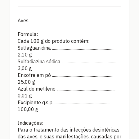
Aves
Fórmula:
Cada 100 g do produto contém:
Sulfaguanidina ..................................................................
2,10 g
Sulfadiazina sódica ...........................................................
3,00 g
Enxofre em pó .................................................................
25,00 g
Azul de metileno ...............................................................
0,01 g
Excipiente q.s.p. ............................................................
100,00 g
Indicações:
Para o tratamento das infecções desintéricas
das aves, e suas manifestações, causadas por