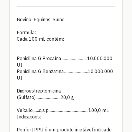
Bovino Eqüinos Suíno
Fórmula:
Cada 100 mL contém:
Penicilina G Procaína ............................10.000.000
UI
Penicilina G Benzatina...........................10.000.000
UI
Diidroestreptomicina
(Sulfato)............................20,0 g
Veículo.......q.s.p.............................................100,0 mL
Indicações:
Penfort PPU é um produto injetável indicado