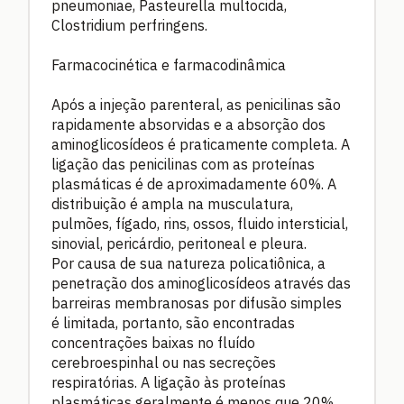
pneumoniae, Pasteurella multocida,
Clostridium perfringens.
Farmacocinética e farmacodinâmica
Após a injeção parenteral, as penicilinas são
rapidamente absorvidas e a absorção dos
aminoglicosídeos é praticamente completa. A
ligação das penicilinas com as proteínas
plasmáticas é de aproximadamente 60%. A
distribuição é ampla na musculatura,
pulmões, fígado, rins, ossos, fluido intersticial,
sinovial, pericárdio, peritoneal e pleura.
Por causa de sua natureza policatiônica, a
penetração dos aminoglicosídeos através das
barreiras membranosas por difusão simples
é limitada, portanto, são encontradas
concentrações baixas no fluído
cerebroespinhal ou nas secreções
respiratórias. A ligação às proteínas
plasmáticas geralmente é menos que 20%.