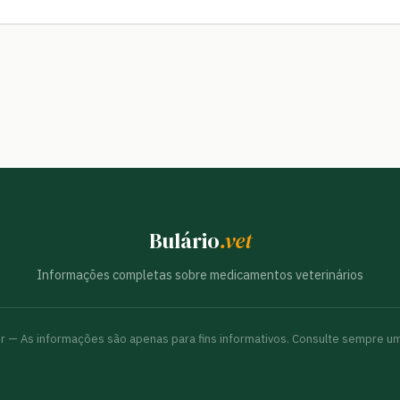
Bulário
.vet
Informações completas sobre medicamentos veterinários
br — As informações são apenas para fins informativos. Consulte sempre um