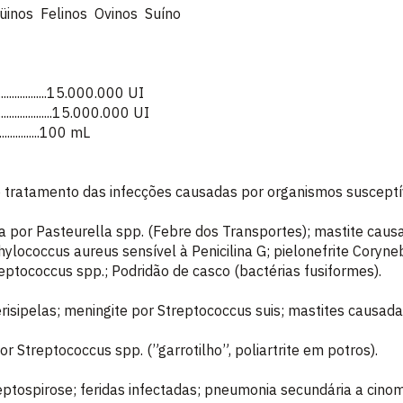
üinos Felinos Ovinos Suíno
................15.000.000 UI
................15.000.000 UI
..................100 mL
o tratamento das infecções causadas por organismos susceptív
 por Pasteurella spp. (Febre dos Transportes); mastite caus
hylococcus aureus sensível à Penicilina G; pielonefrite Coryne
ptococcus spp.; Podridão de casco (bactérias fusiformes).
risipelas; meningite por Streptococcus suis; mastites causad
or Streptococcus spp. (”garrotilho”, poliartrite em potros).
leptospirose; feridas infectadas; pneumonia secundária a cino