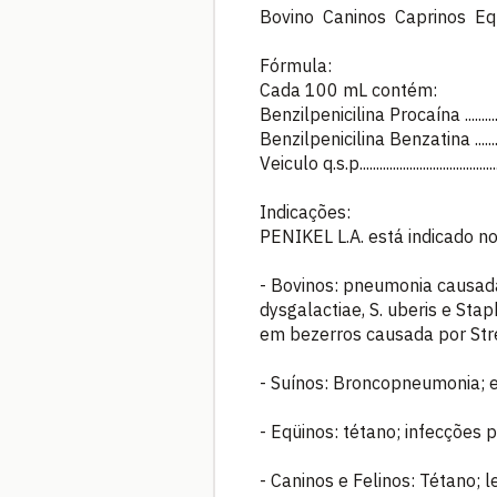
Bovino Caninos Caprinos Eq
Fórmula:
Cada 100 mL contém:
Benzilpenicilina Procaína ...........
Benzilpenicilina Benzatina ..........
Veiculo q.s.p......................................
Indicações:
PENIKEL L.A. está indicado n
- Bovinos: pneumonia causada
dysgalactiae, S. uberis e Stap
em bezerros causada por Stre
- Suínos: Broncopneumonia; e
- Eqüinos: tétano; infecções p
- Caninos e Felinos: Tétano; 