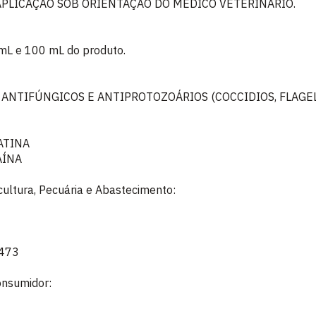
APLICAÇÃO SOB ORIENTAÇÃO DO MEDICO VETERINÁRIO.
mL e 100 mL do produto.
 ANTIFÚNGICOS E ANTIPROTOZOÁRIOS (COCCIDIOS, FLAGE
ATINA
AÍNA
icultura, Pecuária e Abastecimento:
.473
onsumidor: