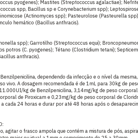
coccus pyogenes); Mastites (Streptococcus agalactiae); Nefrit
coccus spp, Bacillus sp e Corynebacterium spp); Leptospirose 
tinomicose (Actinomyces spp); Pasteurolose (Pasteurella spp
nculo hemático (Bacillus anthracis).
lmonella spp); Garrotilho (Streptococcus equi); Broncopneum
os potros (C. pyogenes); Tétano (Clostridium tetani); Septice
cillus anthracis).
enzilpenicilina, dependendo da infecção e o nível da mesma
so vivo. A dosagem recomendada é de 1mL para 30kg de peso 
11.000UI/kg de Benzilpenicilina, 3,14mg/kg de peso corporal
orporal de Piroxicam e 0,23mg/kg de peso corporal de Cloridr
 a cada 24 horas e durar por até 48 horas após o desapareci
O:
o, agitar o frasco ampola que contém a mistura de pós, aspir
metro maior ou igual a 1mm e comprimento de 25 a 30mm.