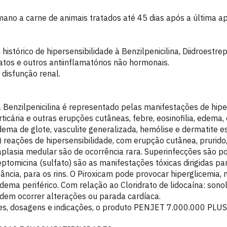
no a carne de animais tratados até 45 dias após a última ap
istórico de hipersensibilidade à Benzilpenicilina, Diidroestrep
ilatos e outros antiinflamatórios não hormonais.
 disfunção renal.
da Benzilpenicilina é representado pelas manifestações de hip
ticária e outras erupções cutâneas, febre, eosinofilia, edema, 
edema de glote, vasculite generalizada, hemólise e dermatite es
) reações de hipersensibilidade, com erupção cutânea, prurido,
plasia medular são de ocorrência rara. Superinfecções são po
reptomicina (sulfato) são as manifestações tóxicas dirigidas p
ância, para os rins. O Piroxicam pode provocar hiperglicemia, 
edema periférico. Com relação ao Cloridrato de lidocaína: sono
dem ocorrer alterações ou parada cardíaca.
s, dosagens e indicações, o produto PENJET 7.000.000 PLU