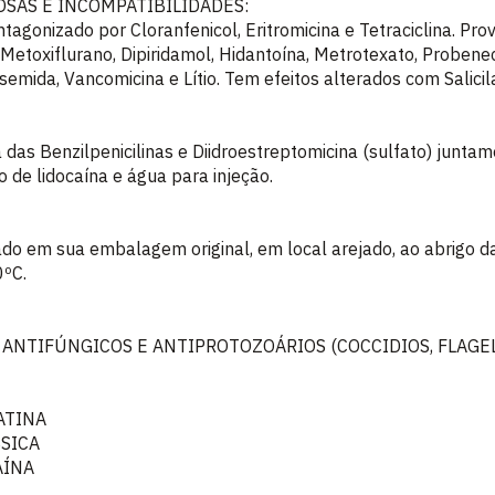
SAS E INCOMPATIBILIDADES:
gonizado por Cloranfenicol, Eritromicina e Tetraciclina. Pro
etoxiflurano, Dipiridamol, Hidantoína, Metrotexato, Probeneci
osemida, Vancomicina e Lítio. Tem efeitos alterados com Salici
das Benzilpenicilinas e Diidroestreptomicina (sulfato) jun
o de lidocaína e água para injeção.
o em sua embalagem original, em local arejado, ao abrigo da
0ºC.
 ANTIFÚNGICOS E ANTIPROTOZOÁRIOS (COCCIDIOS, FLAGE
ATINA
SSICA
AÍNA