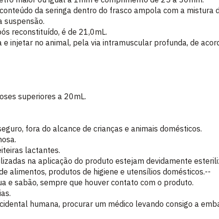
 o conteúdo da seringa dentro do frasco ampola com a mistura d
a suspensão.
ós reconstituído, é de 21,0mL.
a e injetar no animal, pela via intramuscular profunda, de ac
doses superiores a 20mL.
eguro, fora do alcance de crianças e animais domésticos.
nosa.
iteiras lactantes.
utilizadas na aplicação do produto estejam devidamente esteril
de alimentos, produtos de higiene e utensílios domésticos.--
a e sabão, sempre que houver contato com o produto.
as.
cidental humana, procurar um médico levando consigo a emb