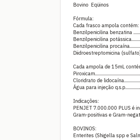
Bovino Eqüinos
Fórmula:
Cada frasco ampola contém:
Benzilpenicilina benzatina
....
Benzilpenicilina potássica...........
Benzilpenicilina procaína.............
Diidroestreptomicina (sulfato).......
Cada ampola de 15mL conté
Piroxicam..........................................
Cloridrato de lidocaína...................
Água para injeção q.s.p...................
Indicações:
PENJET 7.000.000 PLUS é ind
Gram-positivas e Gram-negativ
BOVINOS:
Enterites (Shigella spp e Sa