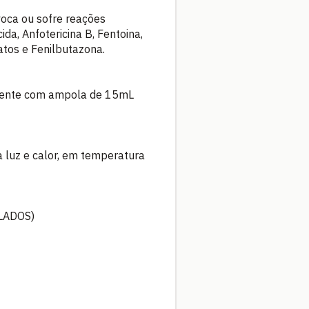
voca ou sofre reações
da, Anfotericina B, Fentoina,
latos e Fenilbutazona.
tamente com ampola de 15mL
 luz e calor, em temperatura
LADOS)