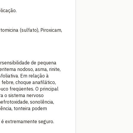
licação.
tomicina (sulfato), Piroxicam,
ersensibilidade de pequena
eritema nodoso, asma, rinite,
foliativa. Em relação à
 febre, choque anafilático,
uco freqüentes. O principal
ara o sistema nervoso
nefrotoxidade, sonolência,
lência, tonteira podem
S é extremamente seguro.