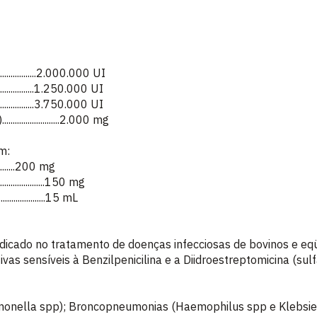
....................2.000.000 UI
..............1.250.000 UI
..............3.750.000 UI
....................2.000 mg
m:
.............200 mg
...................150 mg
..................15 mL
icado no tratamento de doenças infecciosas de bovinos e eqü
as sensíveis à Benzilpenicilina e a Diidroestreptomicina (sulf
lmonella spp); Broncopneumonias (Haemophilus spp e Klebsiel