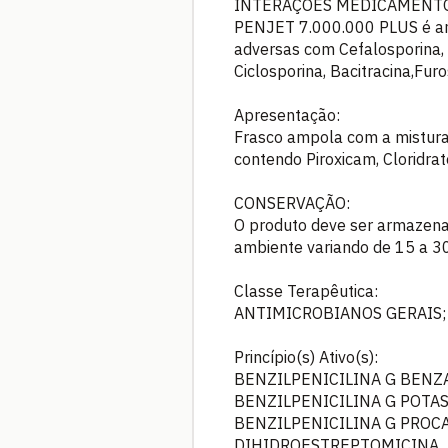
INTERAÇÕES MEDICAMENTO
PENJET 7.000.000 PLUS é anta
adversas com Cefalosporina, M
Ciclosporina, Bacitracina,Fur
Apresentação:
Frasco ampola com a mistura 
contendo Piroxicam, Cloridrat
CONSERVAÇÃO:
O produto deve ser armazenad
ambiente variando de 15 a 3
Classe Terapêutica:
ANTIMICROBIANOS GERAIS;
Princípio(s) Ativo(s):
BENZILPENICILINA G BENZ
BENZILPENICILINA G POTA
BENZILPENICILINA G PROC
DIHIDROESTREPTOMICINA