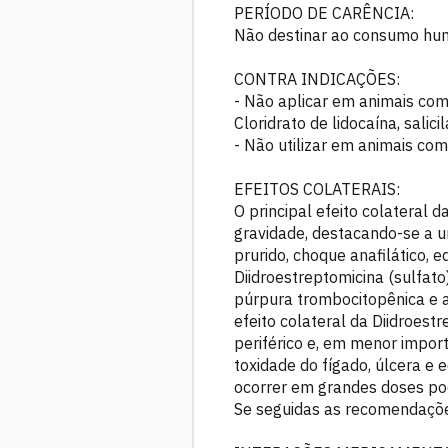
PERÍODO DE CARÊNCIA:
Não destinar ao consumo huma
CONTRA INDICAÇÕES:
- Não aplicar em animais com h
Cloridrato de lidocaína, salic
- Não utilizar em animais com
EFEITOS COLATERAIS:
O principal efeito colateral 
gravidade, destacando-se a ur
prurido, choque anafilático, 
Diidroestreptomicina (sulfato
púrpura trombocitopênica e a
efeito colateral da Diidroest
periférico e, em menor import
toxidade do fígado, úlcera e 
ocorrer em grandes doses po
Se seguidas as recomendaçõe