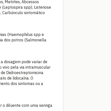
es, Metrites, Abcessos
(Leptospira spp); Listeriose
); Carbúnculo sintomático
onias (Haemophilus spp e
mia dos potros (Salmonella
, a dosagem pode variar de
vivo pela via intramuscular
 de Diidroestreptomicina
ato de lidocaína. O
mento dos sintomas ou a
ar o diluente com uma seringa