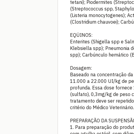
tetani); Piodermites (Strepto
(Streptococcus spp, Staphylo
(Listeria monocytogenes); Ac
(Clostridium chauvoei); Carbú
EQÜINOS:
Enterites (Shigella spp e Sa
Klebsiella spp); Pneumonia d
spp); Carbúnculo hemático (Ba
Dosagem:
Baseado na concentração da B
11.000 a 22.000 UI/kg de pe
profunda. Essa dose fornece 
(sulfato), 0,3mg/kg de peso c
tratamento deve ser repetido
critério do Médico Veterinário.
PREPARAÇÃO DA SUSPENSÃ
1. Para preparação do produt
com agulha estéril, com diâ