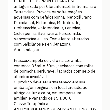
PENJET PLUS PRONTO PARA USO
antagonizado por Cloranfenicol, Eritromicina e
Tetraciclina. Provoca ou sofre reações
adversas com Cefalosporina, Metoxiflurano,
Dipiridamol, Hidantoína, Metrotexato,
Probenecida, Anfotericina B, Fentoina,
Ciclosporina, Bacitracina, Furosemida,
Vancomicina e Lítio. Tem efeitos alterados
com Salicilatos e Fenilbutazona.
Apresentação:
Frascos-ampola de vidro na cor âmbar
contendo 35mL e 50mL, fechados com rolha
de borracha perfurável, lacrados com selo de
alumínio inviolável.
O produto deve ser armazenado em sua
embalagem original, em local arejado, ao
abrigo da luz e calor, em temperatura
ambiente variando de 15 a 30ºC.
Classe Terapêutica:
ANTIMICROBIANOS GERAIS; ANTIFÚNGICOS