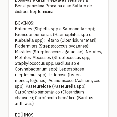
positivas e Gram-negativas sensíveis à
Benzilpenicilina Procaína e ao Sulfato de
diidroestreptomicina.
BOVINOS:
Enterites (Shigella spp e Salmonella spp);
Broncopneumonias (Haemophilus spp e
Klebsiella spp); Tétano (Clostridium tetani);
Piodermites (Streptococcus pyogenes);
Mastites (Streptococcus agalactiae); Nefrites,
Metrites, Abcessos (Streptococcus spp,
Staphylococcus spp, Bacillus sp e
Corynebacterium spp); Leptospirose
(Leptospira spp); Listeriose (Listeria
monocytogenes); Actinomicose (Actinomyces
spp); Pasteurelose (Pasteurella spp);
Carbúnculo sintomático (Clostridium
chauvoei); Carbúnculo hemático (Bacillus
anthracis).
EQÜINOS: