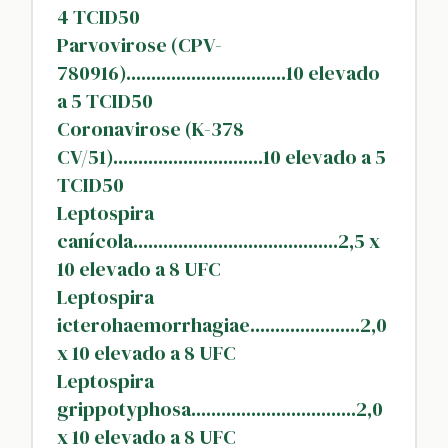
4 TCID50
Parvovirose (CPV-
780916)................................10 elevado
a 5 TCID50
Coronavirose (K-378
CV/51)..............................10 elevado a 5
TCID50
Leptospira
canícola.........................................2,5 x
10 elevado a 8 UFC
Leptospira
icterohaemorrhagiae......................2,0
x 10 elevado a 8 UFC
Leptospira
grippotyphosa.................................2,0
x 10 elevado a 8 UFC