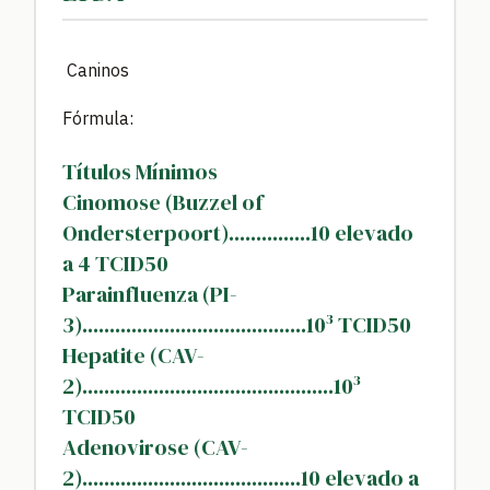
Caninos
Fórmula:
Títulos Mínimos
Cinomose (Buzzel of
Ondersterpoort)...............10 elevado
a 4 TCID50
Parainfluenza (PI-
3).........................................10³ TCID50
Hepatite (CAV-
2)..............................................10³
TCID50
Adenovirose (CAV-
2)........................................10 elevado a