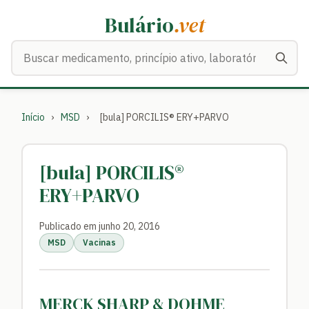
Bulário
.vet
Buscar medicamentos
Início
›
MSD
›
[bula] PORCILIS® ERY+PARVO
[bula] PORCILIS®
ERY+PARVO
Publicado em junho 20, 2016
MSD
Vacinas
MERCK SHARP & DOHME