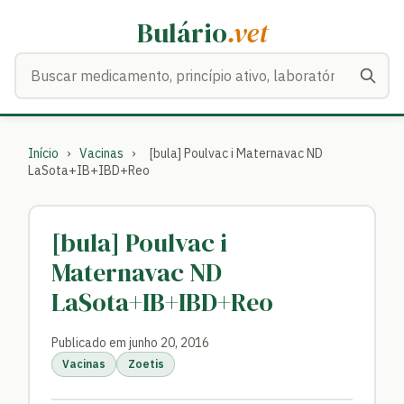
Bulário
.vet
Buscar medicamentos
Início
›
Vacinas
›
[bula] Poulvac i Maternavac ND
LaSota+IB+IBD+Reo
[bula] Poulvac i
Maternavac ND
LaSota+IB+IBD+Reo
Publicado em junho 20, 2016
Vacinas
Zoetis