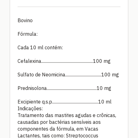
Bovino
Fórmula:
Cada 10 ml contém:
Cefalexina........................................................100 mg
Sulfato de Neomicina.......................................100 mg
Prednisolona......................................................10 mg
Excipiente q.s.p..................................................10 ml
Indicações:
Tratamento das mastites agudas e crônicas,
causadas por bactérias sensíveis aos
componentes da fórmula, em Vacas
Lactantes, tais como: Streptococcus