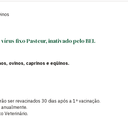
inos
írus fixo Pasteur, inativado pelo BEI.
nos, ovinos, caprinos e eqüinos.
ão ser revacinados 30 dias após a 1ª vacinação.
is anualmente.
co Veterinário.