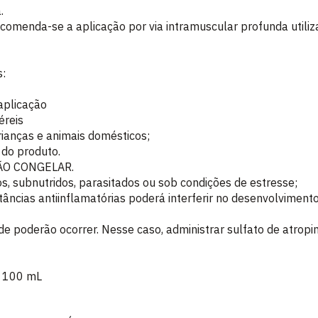
.
ecomenda-se a aplicação por via intramuscular profunda util
s:
 aplicação
éreis
rianças e animais domésticos;
 do produto.
 NÃO CONGELAR.
s, subnutridos, parasitados ou sob condições de estresse;
ncias antiinflamatórias poderá interferir no desenvolvimen
de poderão ocorrer. Nesse caso, administrar sulfato de atropin
e 100 mL