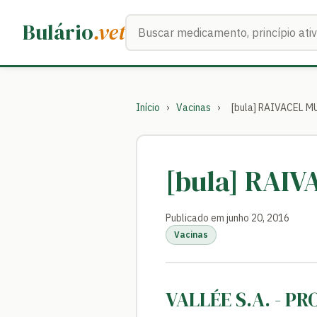
Buscar medicamentos
Bulário
.vet
Início
›
Vacinas
›
[bula] RAIVACEL M
[bula] RAI
Publicado em junho 20, 2016
Vacinas
VALLÉE S.A. - P