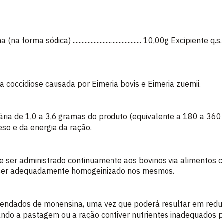
) .............................................. 10,00g Excipiente q.s.p. ....................
 coccidiose causada por Eimeria bovis e Eimeria zuemii.
ária de 1,0 a 3,6 gramas do produto (equivalente a 180 a 36
so e da energia da ração.
er administrado continuamente aos bovinos via alimentos c
 ser adequadamente homogeinizado nos mesmos.
mendados de monensina, uma vez que poderá resultar em redu
ando a pastagem ou a ração contiver nutrientes inadequados 