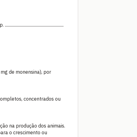
............................................
0 mg de monensina), por
ompletos, concentrados ou
ção na produção dos animais.
para o crescimento ou