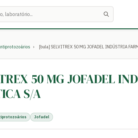
ntiprotozoários
›
[bula] SELVITREX 50 MG JOFADEL INDÚSTRIA FA
VITREX 50 MG JOFADEL IN
ICA S/A
tiprotozoários
Jofadel