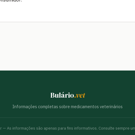
Bulário
.vet
Informações completas sobre medicamentos veterinários
br — As informações são apenas para fins informativos. Consulte sempre um