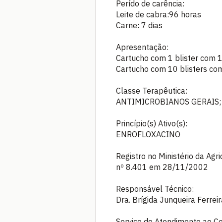
Perído de carência:
Leite de cabra:96 horas
Carne: 7 dias
Apresentação:
Cartucho com 1 blister com 
Cartucho com 10 blisters co
Classe Terapêutica:
ANTIMICROBIANOS GERAIS;
Princípio(s) Ativo(s):
ENROFLOXACINO
Registro no Ministério da Agr
nº 8.401 em 28/11/2002
Responsável Técnico:
Dra. Brígida Junqueira Ferr
Serviço de Atendimento ao C