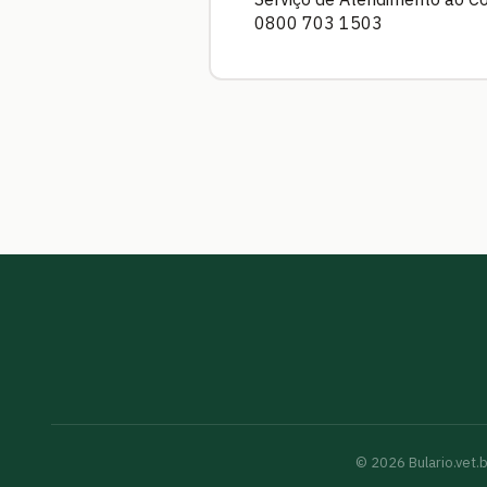
0800 703 1503
©
2026
Bulario.vet.