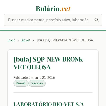
Bulário
.vet
Buscar medicamentos
Início
›
Biovet
›
[bula] SQP-NEW-BRONK-VET OLEOSA
[bula] SQP-NEW-BRONK-
VET OLEOSA
Publicado em junho 21, 2016
Biovet
Vacinas
LABORATÓRIO BIO-VET S/A