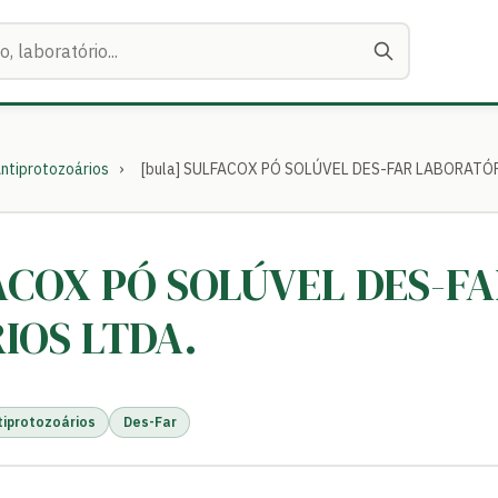
ntiprotozoários
›
[bula] SULFACOX PÓ SOLÚVEL DES-FAR LABORATÓ
FACOX PÓ SOLÚVEL DES-F
IOS LTDA.
tiprotozoários
Des-Far