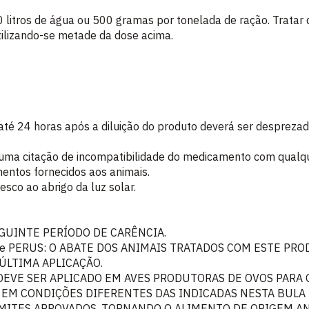
 litros de água ou 500 gramas por tonelada de ração. Tratar 
tilizando-se metade da dose acima.
até 24 horas após a diluição do produto deverá ser desprezada
huma citação de incompatibilidade do medicamento com qualqu
entos fornecidos aos animais.
esco ao abrigo da luz solar.
GUINTE PERÍODO DE CARÊNCIA.
lus) e PERUS: O ABATE DOS ANIMAIS TRATADOS COM ESTE P
 ÚLTIMA APLICAÇÃO.
DEVE SER APLICADO EM AVES PRODUTORAS DE OVOS PAR
 EM CONDIÇÕES DIFERENTES DAS INDICADAS NESTA BULA
IMITES APROVADOS, TORNANDO O ALIMENTO DE ORIGEM A