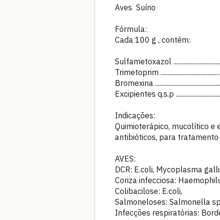
Aves Suíno
Fórmula:
Cada 100 g , contém:
Sulfametoxazol ...............................
Trimetoprim ......................................
Bromexina ..........................................
Excipientes q.s.p ............................
Indicações:
Quimioterápico, mucolítico e
antibióticos, para tratamento
AVES:
DCR: E.coli, Mycoplasma gall
Coriza infecciosa: Haemophil
Colibacilose: E.coli,
Salmoneloses: Salmonella sp
Infecções respiratórias: Bord