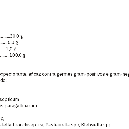
............30,0 g
.......... 6,0 g
.........1,0 g
.............100,0 g
 expectorante, eficaz contra germes gram-positivos e gram-neg
 de:
isepticum
us paragallinarum,
p,
etella bronchiseptica, Pasteurella spp, Klebsiella spp.