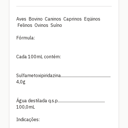
Aves Bovino Caninos Caprinos Eqüinos
Felinos Ovinos Suíno
Fórmula:
Cada 100mL contém:
Sulfametoxipiridazina..........................................................
4,0g
Água destilada q.s.p.......................................................
100,0mL
Indicações: