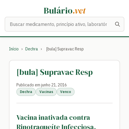
Bulário
.vet
Buscar medicamentos
Início
›
Dechra
›
[bula] Supravac Resp
[bula] Supravac Resp
Publicado em junho 21, 2016
Dechra
Vacinas
Venco
Vacina inativada contra
Rinotraqueíte Infecciosa,