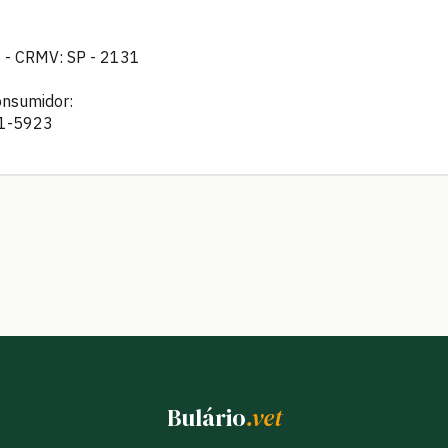
co - CRMV: SP - 2131
onsumidor:
41-5923
Bulário
.vet