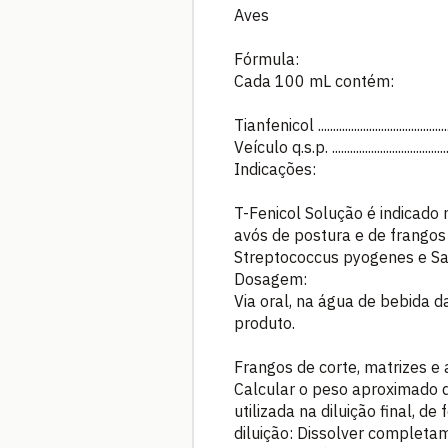
Aves
Fórmula:
Cada 100 mL contém:
Tianfenicol .........................................
Veículo q.s.p. ..................................
Indicações:
T-Fenicol Solução é indicado 
avós de postura e de frangos 
Streptococcus pyogenes e Sal
Dosagem:
Via oral, na água de bebida 
produto.
Frangos de corte, matrizes e 
Calcular o peso aproximado do
utilizada na diluição final, 
diluição: Dissolver completa