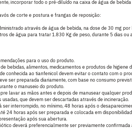
ente, incorporar todo o pré-diluído na caixa de água de bebida
avós de corte e postura e frangas de reposição:
dministrado através de água de bebida, na dose de 30 mg por 
ros de água para tratar 1.830 Kg de peso, durante 5 dias ou a
mendações para o uso do produto.
 de bebidas, alimentos, medicamentos e produtos de higiene 
de conhecida ao tianfenicol devem evitar o contato com o pro
eve ser preparada diariamente, com base no consumo previst
urante o manuseio do produto.
pre lavar as mãos antes e depois de manusear qualquer produ
 usadas, que devem ser descartadas através de incineração.
 ser interrompido, no mínimo, 48 horas após o desaparecimen
 até 24 horas após ser preparada e colocada em disponibilidad
apresentação após sua abertura.
ibiótico deverá preferencialmente ser previamente confirmada