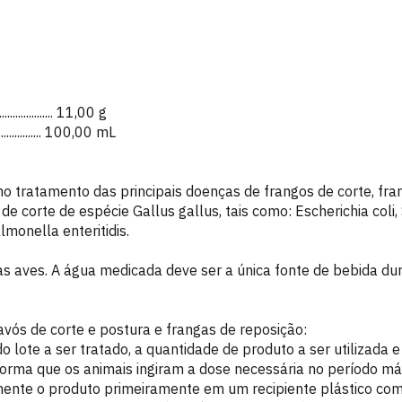
...................... 11,00 g
.................... 100,00 mL
no tratamento das principais doenças de frangos de corte, fra
de corte de espécie Gallus gallus, tais como: Escherichia coli
monella enteritidis.
das aves. A água medicada deve ser a única fonte de bebida d
avós de corte e postura e frangas de reposição:
 lote a ser tratado, a quantidade de produto a ser utilizada 
de forma que os animais ingiram a dose necessária no período m
mente o produto primeiramente em um recipiente plástico co