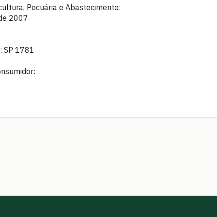
icultura, Pecuária e Abastecimento:
 de 2007
: SP 1781
onsumidor: