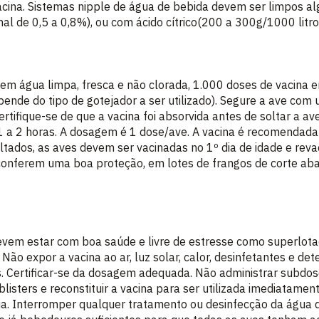
vacina. Sistemas nipple de água de bebida devem ser limpos al
al de 0,5 a 0,8%), ou com ácido cítrico(200 a 300g/1000 litro
o em água limpa, fresca e não clorada, 1.000 doses de vacina
ende do tipo de gotejador a ser utilizado). Segure a ave com
rtifique-se de que a vacina foi absorvida antes de soltar a ave
1 a 2 horas. A dosagem é 1 dose/ave. A vacina é recomendada 
ltados, as aves devem ser vacinadas no 1º dia de idade e reva
onferem uma boa proteção, em lotes de frangos de corte aba
vem estar com boa saúde e livre de estresse como superlota
. Não expor a vacina ao ar, luz solar, calor, desinfetantes e de
s. Certificar-se da dosagem adequada. Não administrar subdose
r blisters e reconstituir a vacina para ser utilizada imediatame
dia. Interromper qualquer tratamento ou desinfecção da água 