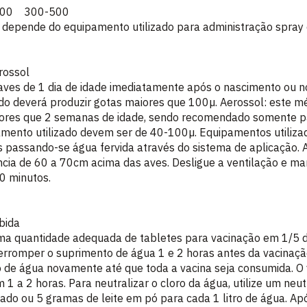
500 300-500
 depende do equipamento utilizado para administração spray 
rossol
 aves de 1 dia de idade imediatamente após o nascimento ou n
ado deverá produzir gotas maiores que 100µ. Aerossol: este m
res que 2 semanas de idade, sendo recomendado somente pa
amento utilizado devem ser de 40-100µ. Equipamentos utiliza
 passando-se água fervida através do sistema de aplicação. 
ncia de 60 a 70cm acima das aves. Desligue a ventilação e 
0 minutos.
bida
ma quantidade adequada de tabletes para vacinação em 1/5 
erromper o suprimento de água 1 e 2 horas antes da vacinaçã
to de água novamente até que toda a vacina seja consumida. 
1 a 2 horas. Para neutralizar o cloro da água, utilize um neut
ado ou 5 gramas de leite em pó para cada 1 litro de água. Apó