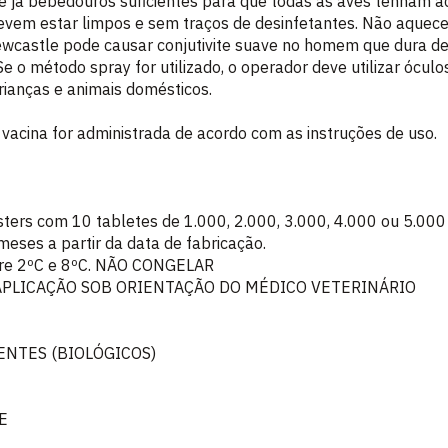
que já bebedouros suficientes para que todas as aves tenham
vem estar limpos e sem traços de desinfetantes. Não aquecer
wcastle pode causar conjutivite suave no homem que dura de 2
Se o método spray for utilizado, o operador deve utilizar ócul
rianças e animais domésticos.
 vacina for administrada de acordo com as instruções de uso.
sters com 10 tabletes de 1.000, 2.000, 3.000, 4.000 ou 5.000
 meses a partir da data de fabricação.
tre 2ºC e 8ºC. NÃO CONGELAR
APLICAÇÃO SOB ORIENTAÇÃO DO MÉDICO VETERINÁRIO
ENTES (BIOLÓGICOS)
E