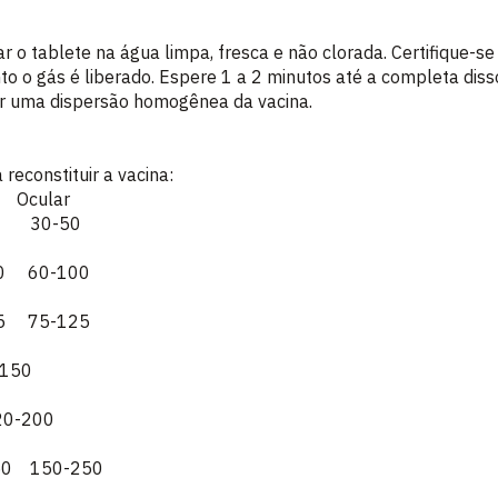
ar o tablete na água limpa, fresca e não clorada. Certifique-se
to o gás é liberado. Espere 1 a 2 minutos até a completa dis
r uma dispersão homogênea da vacina.
reconstituir a vacina:
* Ocular
0 30-50
0 60-100
5 75-125
-150
20-200
50 150-250