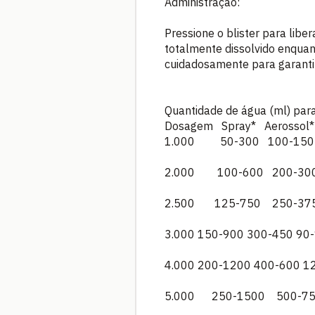
Administração:
Pressione o blister para liber
totalmente dissolvido enquan
cuidadosamente para garanti
Quantidade de água (ml) para 
Dosagem Spray* Aerossol
1.000 50-300 100-15
2.000 100-600 200-30
2.500 125-750 250-37
3.000
150-900
300-450
90
4.000
200-1200
400-600
1
5.000 250-1500 500-7