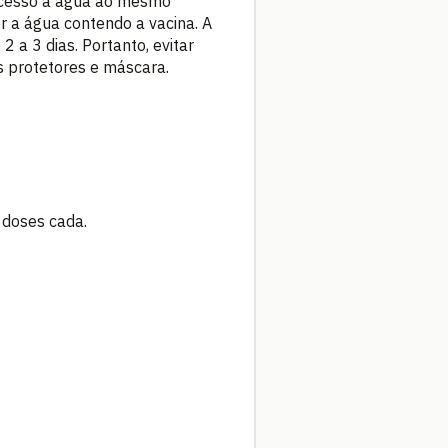
 acesso à água ao mesmo
 a água contendo a vacina. A
 a 3 dias. Portanto, evitar
os protetores e máscara.
 doses cada.